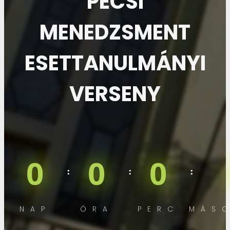
PÉCSI
MENEDZSMENT
ESETTANULMÁNYI
VERSENY
0
0
0
NAP
ÓRA
PERC
MÁS