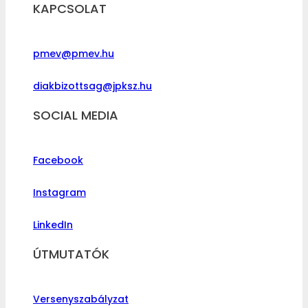
KAPCSOLAT
pmev@pmev.hu
diakbizottsag@jpksz.hu
SOCIAL MEDIA
Facebook
Instagram
LinkedIn
ÚTMUTATÓK
Versenyszabályzat